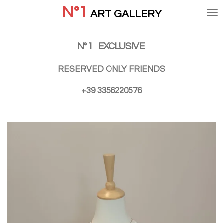
N°1
Vai
ART
GALLERY
al
contenuto
principale
N° 1
EXCLUSIVE
RESERVED ONLY FRIENDS
+39 3356220576