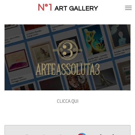
N°1
Vai
ART
GALLERY
al
contenuto
principale
CLICCA QUI
Webador